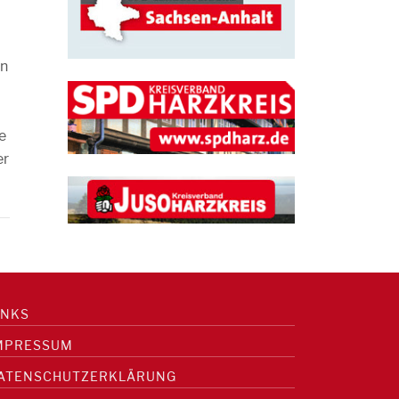
en
e
er
INKS
MPRESSUM
ATENSCHUTZERKLÄRUNG