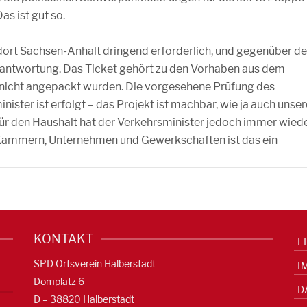
s ist gut so.
ndort Sachsen-Anhalt dringend erforderlich, und gegenüber d
erantwortung. Das Ticket gehört zu den Vorhaben aus dem
ch nicht angepackt wurden. Die vorgesehene Prüfung des
ster ist erfolgt – das Projekt ist machbar, wie ja auch unser
r den Haushalt hat der Verkehrsminister jedoch immer wied
Kammern, Unternehmen und Gewerkschaften ist das ein
KONTAKT
L
SPD Ortsverein Halberstadt
I
Domplatz 6
D
D – 38820 Halberstadt