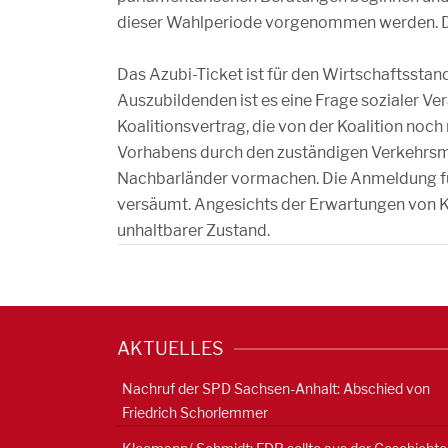
dieser Wahlperiode vorgenommen werden. Da
Das Azubi-Ticket ist für den Wirtschaftssta
Auszubildenden ist es eine Frage sozialer V
Koalitionsvertrag, die von der Koalition no
Vorhabens durch den zuständigen Verkehrsmini
Nachbarländer vormachen. Die Anmeldung fü
versäumt. Angesichts der Erwartungen von 
unhaltbarer Zustand.
AKTUELLES
Nachruf der SPD Sachsen-Anhalt: Abschied von
Friedrich Schorlemmer