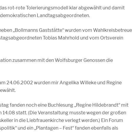
as rot-rote Tolerierungsmodell klar abgewählt und damit
zialdemokratischen Landtagsabgeordneten.
neben „Bollmanns Gaststätte“ wurden vom Wahlkreisbetreue
stagsabgeordneten Tobias Mahrhold und vom Ortsverein
gation zusammen mit den Wolfsburger Genossen die
 am 24.06.2002 wurden mir Angelika Willeke und Regine
ewählt.
ag fanden noch eine Buchlesung „Regine Hildebrandt“ mit
 14.08 statt. (Die Veranstaltung musste wegen der großen
eller in die Liebfrauenkirche verlegt werden.) Ein Forum
olitik“ und ein „Plantagen – Fest“ fanden ebenfalls als