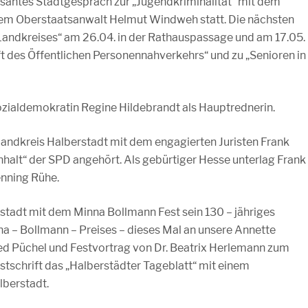
ssantes Stadtgespräch zur „Jugendkriminalität“ mit dem
em Oberstaatsanwalt Helmut Windweh statt. Die nächsten
Landkreises“ am 26.04. in der Rathauspassage und am 17.05.
ft des Öffentlichen Personennahverkehrs“ und zu „Senioren in
Sozialdemokratin Regine Hildebrandt als Hauptrednerin.
andkreis Halberstadt mit dem engagierten Juristen Frank
alt“ der SPD angehört. Als gebürtiger Hesse unterlag Frank
enning Rühe.
tadt mit dem Minna Bollmann Fest sein 130 – jähriges
na – Bollmann – Preises – dieses Mal an unsere Annette
ed Püchel und Festvortrag von Dr. Beatrix Herlemann zum
stschrift das „Halberstädter Tageblatt“ mit einem
lberstadt.