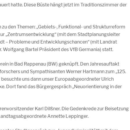
rt hatte. Diese Büste hängt jetzt im Traditionszimmer der
 zu den Themen: „Gebiets-, Funktional- und Strukturreform
zur „Zentrumsentwicklung“ (mit dem Stadtplanungsleiter
adt – Probleme und Entwicklungschancen“ (mit Landrat
 Wolfgang Bartel Präsident des VfB Germania) statt.
ein in Bad Rappenau (BW) geknüpft. Den Jahresauftakt
atforschers und Sympathisanten Werner Hartmann zum „125.
 besuchte uns dann unser Europaabgeordneter Ulrich
e. Dort fand das Bürgergespräch „Neuorientierung in der
hrenvorsitzender Karl Dilßner. Die Gedenkrede zur Beisetzung
e Landtagsabgeordnete Annette Leppinger.