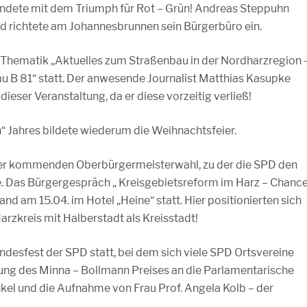
ndete mit dem Triumph für Rot – Grün! Andreas Steppuhn
nd richtete am Johannesbrunnen sein Bürgerbüro ein.
 Thematik „Aktuelles zum Straßenbau in der Nordharzregion 
u B 81“ statt. Der anwesende Journalist Matthias Kasupke
eser Veranstaltung, da er diese vorzeitig verließ!
n“ Jahres bildete wiederum die Weihnachtsfeier.
der kommenden Oberbürgermeisterwahl, zu der die SPD den
. Das Bürgergespräch „ Kreisgebietsreform im Harz – Chanc
and am 15.04. im Hotel „Heine“ statt. Hier positionierten sich
arzkreis mit Halberstadt als Kreisstadt!
ndesfest der SPD statt, bei dem sich viele SPD Ortsvereine
ung des Minna – Bollmann Preises an die Parlamentarische
kel und die Aufnahme von Frau Prof. Angela Kolb – der