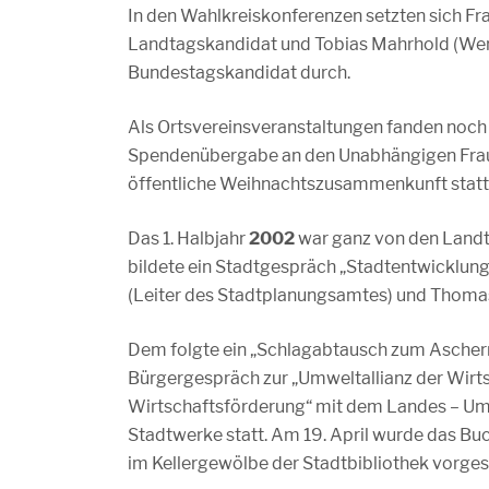
In den Wahlkreiskonferenzen setzten sich F
Landtagskandidat und Tobias Mahrhold (Wer
Bundestagskandidat durch.
Als Ortsvereinsveranstaltungen fanden noch 
Spendenübergabe an den Unabhängigen Fraue
öffentliche Weihnachtszusammenkunft statt
Das 1. Halbjahr
2002
war ganz von den Land
bildete ein Stadtgespräch „Stadtentwicklung
(Leiter des Stadtplanungsamtes) und Thomas
Dem folgte ein „Schlagabtausch zum Ascherm
Bürgergespräch zur „Umweltallianz der Wirt
Wirtschaftsförderung“ mit dem Landes – Umw
Stadtwerke statt. Am 19. April wurde das Buc
im Kellergewölbe der Stadtbibliothek vorgest