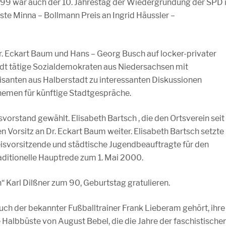
999 war auch der 10. Jahrestag der Wiedergründung der SPD 
ste Minna – Bollmann Preis an Ingrid Häussler –
Dr. Eckart Baum und Hans – Georg Busch auf locker-privater
tadt tätige Sozialdemokraten aus Niedersachsen mit
anten aus Halberstadt zu interessanten Diskussionen
emen für künftige Stadtgespräche.
vorstand gewählt. Elisabeth Bartsch , die den Ortsverein seit
n Vorsitz an Dr. Eckart Baum weiter. Elisabeth Bartsch setzte
Kreisvorsitzende und städtische Jugendbeauftragte für den
traditionelle Hauptrede zum 1. Mai 2000.
 Karl Dilßner zum 90, Geburtstag gratulieren.
auch der bekannter Fußballtrainer Frank Lieberam gehört, ihre
Halbbüste von August Bebel, die die Jahre der faschistische