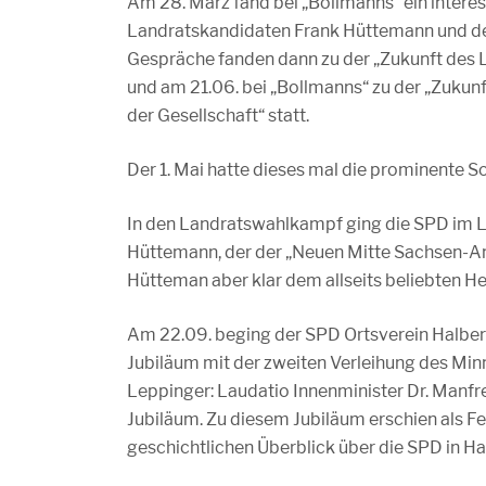
Am 28. März fand bei „Bollmanns“ ein intere
Landratskandidaten Frank Hüttemann und d
Gespräche fanden dann zu der „Zukunft des 
und am 21.06. bei „Bollmanns“ zu der „Zukun
der Gesellschaft“ statt.
Der 1. Mai hatte dieses mal die prominente 
In den Landratswahlkampf ging die SPD im L
Hüttemann, der der „Neuen Mitte Sachsen-Anh
Hütteman aber klar dem allseits beliebten H
Am 22.09. beging der SPD Ortsverein Halbers
Jubiläum mit der zweiten Verleihung des Min
Leppinger: Laudatio Innenminister Dr. Manfr
Jubiläum. Zu diesem Jubiläum erschien als Fe
geschichtlichen Überblick über die SPD in Ha