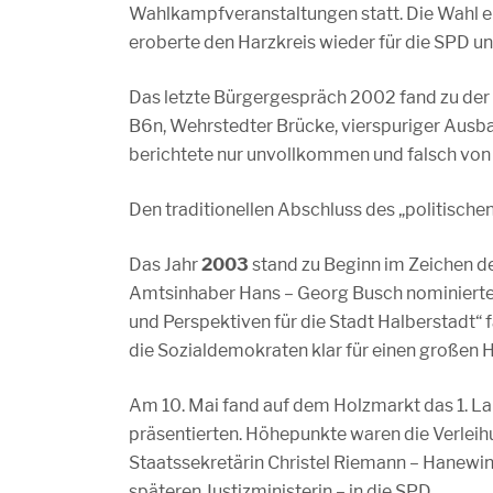
Wahlkampfveranstaltungen statt. Die Wahl e
eroberte den Harzkreis wieder für die SPD u
Das letzte Bürgergespräch 2002 fand zu der
B6n, Wehrstedter Brücke, vierspuriger Ausba
berichtete nur unvollkommen und falsch von di
Den traditionellen Abschluss des „politische
Das Jahr
2003
stand zu Beginn im Zeichen 
Amtsinhaber Hans – Georg Busch nominierte
und Perspektiven für die Stadt Halberstadt“ f
die Sozialdemokraten klar für einen großen H
Am 10. Mai fand auf dem Holzmarkt das 1. La
präsentierten. Höhepunkte waren die Verleih
Staatssekretärin Christel Riemann – Hanewin
späteren Justizministerin – in die SPD.