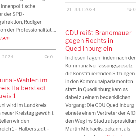
 innenpolitische
21. JULI 2024
r der SPD-
sfraktion, Rüdiger
von der Professionalität …
CDU reißt Brandmauer
esen
gegen Rechts in
Quedlinburg ein
I 2024
0
In diesen Tagen finden nach d
Kommunalverfassungsgesetz
die konstituierenden Sitzungen
unal-Wahlen im
in den Kommunalparlamenten
reis Halberstadt
statt. In Quedlinburg kam es
reis 1
dabei zu einem bedenklichen
uni wird im Landkreis
Vorgang: Die CDU Quedlinburg
n neuer Kreistag gewählt.
ebnete einem Vertreter der AfD
tellen wir den
den Weg ins Stadtratspräsidiu
eich 1 – Halberstadt –
Martin Michaelis, bekannt als