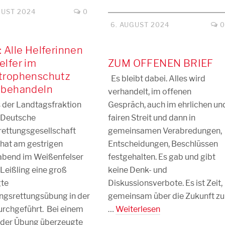
GUST 2024
0
6. AUGUST 2024
: Alle Helferinnen
elfer im
ZUM OFFENEN BRIEF
trophenschutz
Es bleibt dabei. Alles wird
hbehandeln
verhandelt, im offenen
 der Landtagsfraktion
Gespräch, auch im ehrlichen un
 Deutsche
fairen Streit und dann in
ettungsgesellschaft
gemeinsamen Verabredungen,
hat am gestrigen
Entscheidungen, Beschlüssen
abend im Weißenfelser
festgehalten. Es gab und gibt
 Leißling eine groß
keine Denk- und
gte
Diskussionsverbote. Es ist Zeit,
gsrettungsübung in der
gemeinsam über die Zukunft zu
urchgeführt. Bei einem
…
Weiterlesen
der Übung überzeugte