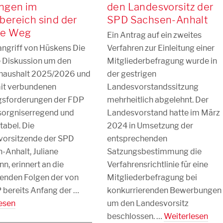
ngen im
den Landesvorsitz der
lbereich sind der
SPD Sachsen-Anhalt
he Weg
Ein Antrag auf ein zweites
angriff von Hüskens Die
Verfahren zur Einleitung einer
e Diskussion um den
Mitgliederbefragung wurde in
haushalt 2025/2026 und
der gestrigen
it verbundenen
Landesvorstandssitzung
gsforderungen der FDP
mehrheitlich abgelehnt. Der
sorgniserregend und
Landesvorstand hatte im März
tabel. Die
2024 in Umsetzung der
orsitzende der SPD
entsprechenden
-Anhalt, Juliane
Satzungsbestimmung die
n, erinnert an die
Verfahrensrichtlinie für eine
enden Folgen der von
Mitgliederbefragung bei
 bereits Anfang der …
konkurrierenden Bewerbungen
esen
um den Landesvorsitz
beschlossen. …
Weiterlesen