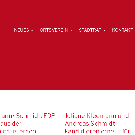
NEUES
ORTSVEREIN
STADTRAT
KONTAKT
ann/ Schmidt: FDP
Juliane Kleemann und
 aus der
Andreas Schmidt
ichte lernen:
kandidieren erneut für