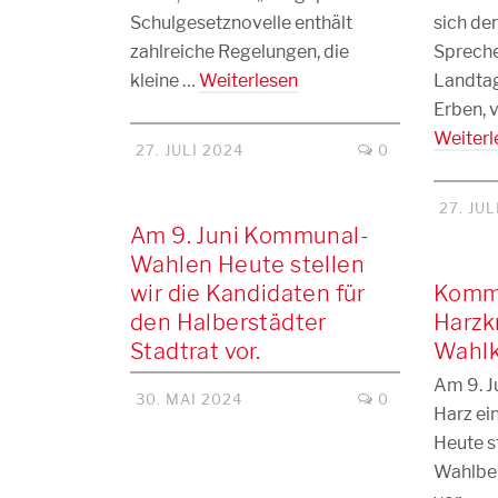
Schulgesetznovelle enthält
sich der
zahlreiche Regelungen, die
Spreche
kleine …
Weiterlesen
Landtag
Erben, 
Weiterl
27. JULI 2024
0
27. JUL
Am 9. Juni Kommunal-
Wahlen Heute stellen
wir die Kandidaten für
Komm
den Halberstädter
Harzk
Stadtrat vor.
Wahlk
Am 9. J
30. MAI 2024
0
Harz ei
Heute s
Wahlber