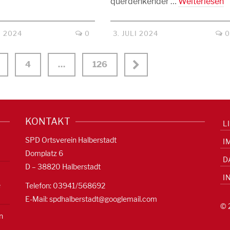
querdenkender …
Weiterlesen
I 2024
0
3. JULI 2024
4
…
126
KONTAKT
L
SPD Ortsverein Halberstadt
I
Domplatz 6
D
D – 38820 Halberstadt
I
e
Telefon: 03941/568692
E-Mail:
spdhalberstadt@googlemail.com
© 
n