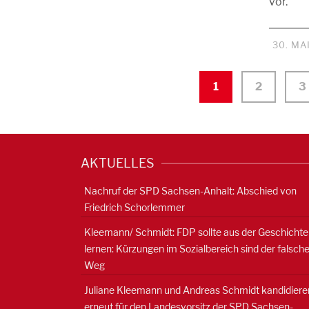
vor.
30. MA
1
2
3
AKTUELLES
Nachruf der SPD Sachsen-Anhalt: Abschied von
Friedrich Schorlemmer
Kleemann/ Schmidt: FDP sollte aus der Geschichte
lernen: Kürzungen im Sozialbereich sind der falsch
Weg
Juliane Kleemann und Andreas Schmidt kandidiere
erneut für den Landesvorsitz der SPD Sachsen-