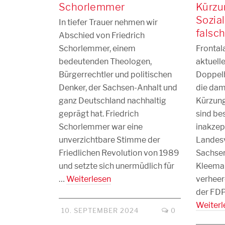
Schorlemmer
Kürzu
Sozia
In tiefer Trauer nehmen wir
falsc
Abschied von Friedrich
Schorlemmer, einem
Frontal
bedeutenden Theologen,
aktuell
Bürgerrechtler und politischen
Doppel
Denker, der Sachsen-Anhalt und
die dam
ganz Deutschland nachhaltig
Kürzun
geprägt hat. Friedrich
sind be
Schorlemmer war eine
inakzep
unverzichtbare Stimme der
Landesv
Friedlichen Revolution von 1989
Sachsen
und setzte sich unermüdlich für
Kleeman
…
Weiterlesen
verheer
der FDP
Weiterl
10. SEPTEMBER 2024
0