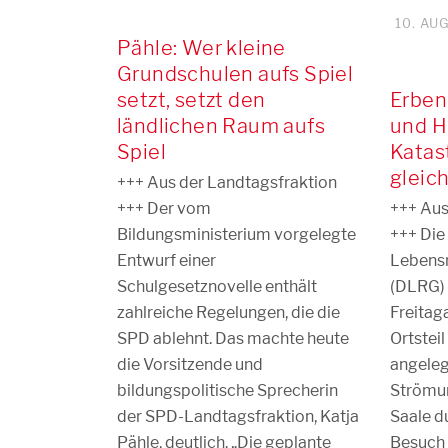
10. AU
Pähle: Wer kleine
Grundschulen aufs Spiel
setzt, setzt den
Erben
ländlichen Raum aufs
und H
Spiel
Katas
gleic
+++ Aus der Landtagsfraktion
+++ Der vom
+++ Aus
Bildungsministerium vorgelegte
+++ Die
Entwurf einer
Lebensr
Schulgesetznovelle enthält
(DLRG) 
zahlreiche Regelungen, die die
Freitag
SPD ablehnt. Das machte heute
Ortsteil
die Vorsitzende und
angele
bildungspolitische Sprecherin
Strömun
der SPD-Landtagsfraktion, Katja
Saale d
Pähle, deutlich. „Die geplante
Besuch 