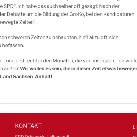
ie SPD“. Ich habe das auch selber oft gesagt: Nach der
der Debatte um die Bildung der GroKo, bei den Kandidaturen
bewegte Zeiten“.
esen schweren Zeiten zu behaupten, hieß allzu oft, sich
 befassen.
– und erst recht in den Monaten, die vor uns liegen – da woll
ch außen:
Wir wollen es sein, die in dieser Zeit etwas bewege
r Land Sachsen-Anhalt!
KONTAKT
L
SPD Ortsverein Halberstadt