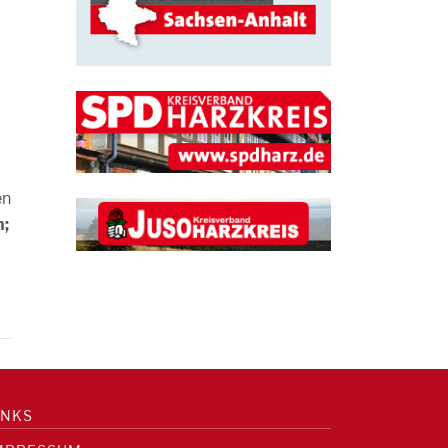
en
n;
INKS