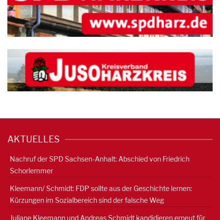
AKTUELLES
Nachruf der SPD Sachsen-Anhalt: Abschied von Friedrich
Schorlemmer
Kleemann/ Schmidt: FDP sollte aus der Geschichte lernen:
Kürzungen im Sozialbereich sind der falsche Weg
Juliane Kleemann und Andreas Schmidt kandidieren erneut für