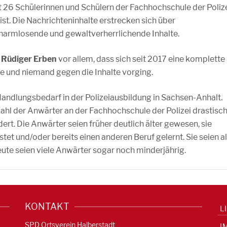
26 Schülerinnen und Schülern der Fachhochschule der Poliz
. Die Nachrichteninhalte erstrecken sich über
rharmlosende und gewaltverherrlichende Inhalte.
 Rüdiger Erben
vor allem, dass sich seit 2017 eine komplette
e und niemand gegen die Inhalte vorging.
Handlungsbedarf in der Polizeiausbildung in Sachsen-Anhalt.
ahl der Anwärter an der Fachhochschule der Polizei drastisc
dert. Die Anwärter seien früher deutlich älter gewesen, sie
stet und/oder bereits einen anderen Beruf gelernt. Sie seien a
eute seien viele Anwärter sogar noch minderjährig.
KONTAKT
L
SPD Ortsverein Halberstadt
I