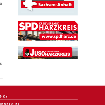
ei
h
ls
INKS
MPRESSUM