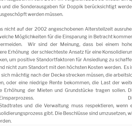
en und die Sonderausgaben für Doppik berücksichtigt werde
 ausgeschöpft werden müssen.
s nicht auf der 2002 angeschobenen Altersteilzeit ausruhe
welche Möglichkeiten für die Einsparung in Betracht kommen
vermeiden. Wir sind der Meinung, dass bei einem hoh
ere Erhöhung der schlechteste Ansatz für eine Konsolidieru
nken, um positive Standortfaktoren für Ansiedlung zu schaffe
nd nicht zum Standort mit den höchsten Kosten werden. Es i
 sich mächtig nach der Decke strecken müssen, die arbeitsl
n, oder eine niedrige Rente bekommen, die Last der weit
e Erhöhung der Mieten und Grundstücke tragen sollen. D
Abgaben ist kein Einsparprozess. Di
es Stadtrates und die Verwaltung muss respektieren, wenn 
olidierungsprozess gibt. Die Beschlüsse sind umzusetzen, w
rden.