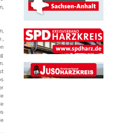
n,
n,
 ,
en
ng
n.
st
os
er
ie
e
es
ie