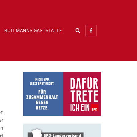
BOLLMANNS GASTSTÄTTE
en
er
im
,6