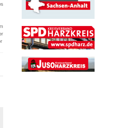
es
im
er
er