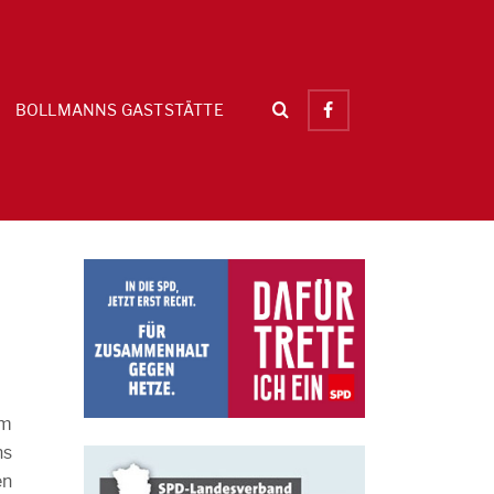
BOLLMANNS GASTSTÄTTE
em
ns
en