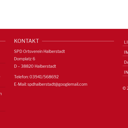
KONTAKT
L
SPD Ortsverein Halberstadt
I
Domplatz 6
D
D – 38820 Halberstadt
I
e
Telefon: 03941/568692
E-Mail:
spdhalberstadt@googlemail.com
© 
n