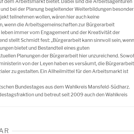
uf dem Arbeitsmarkt bietet. Dabei sind die Arbeitsagenturen
r und bei der Planung begleitender Weiterbildungen besonder
jekt teilnehmen wollen, wären hier auch keine
, wenn die Arbeitsgemeinschaften zur Bürgerarbeit
 leben immer vom Engagement und der Kreativität der
d stellt Schmidt fest: „Bürgerarbeit kann sinnvoll sein, wen
ngungen bietet und Bestandteil eines guten
ktuellen Planungen der Bürgerarbeit hier unzureichend. Sowo
ministerin von der Leyen haben es versäumt, die Bürgerarbeit
ler zu gestalten. Ein Allheilmittel für den Arbeitsmarkt ist
Deutschen Bundestages aus dem Wahlkreis Mansfeld-Südharz.
destagsfraktion und betreut seit 2009 auch den Wahlkreis
AR