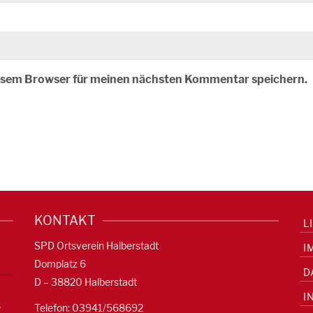
iesem Browser für meinen nächsten Kommentar speichern.
KONTAKT
L
SPD Ortsverein Halberstadt
I
Domplatz 6
D
D – 38820 Halberstadt
I
e
Telefon: 03941/568692