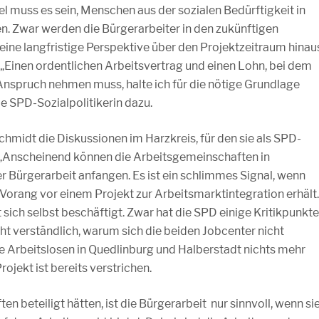
el muss es sein, Menschen aus der sozialen Bedürftigkeit in
n. Zwar werden die Bürgerarbeiter in den zukünftigen
 eine langfristige Perspektive über den Projektzeitraum hinau
. „Einen ordentlichen Arbeitsvertrag und einen Lohn, bei dem
Anspruch nehmen muss, halte ich für die nötige Grundlage
ie SPD-Sozialpolitikerin dazu.
idt die Diskussionen im Harzkreis, für den sie als SPD-
 „Anscheinend können die Arbeitsgemeinschaften in
er Bürgerarbeit anfangen. Es ist ein schlimmes Signal, wenn
Vorang vor einem Projekt zur Arbeitsmarktintegration erhält.
sich selbst beschäftigt. Zwar hat die SPD einige Kritikpunkte
icht verständlich, warum sich die beiden Jobcenter nicht
 die Arbeitslosen in Quedlinburg und Halberstadt nichts mehr
ojekt ist bereits verstrichen.
 beteiligt hätten, ist die Bürgerarbeit nur sinnvoll, wenn si