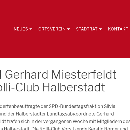
NEUES
ORTSVEREIN
STADTRAT
KONTAKT
d Gerhard Miesterfeldt
olli-Club Halberstadt
dertenbeauftragte der SPD-Bundestagsfraktion Silvia
und der Halberstädter Landtagsabgeordnete Gerhard
ldt trafen sich in der vergangenen Woche mit Mitgliedern de
bs Halberstadt. Die Rolli-Club Vorsitzende Kerstin Römer und