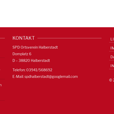
KONTAKT
L
SPD Ortsverein Halberstadt
I
Domplatz 6
D
D – 38820 Halberstadt
I
e
Telefon: 03941/568692
E-Mail:
spdhalberstadt@googlemail.com
© 
n