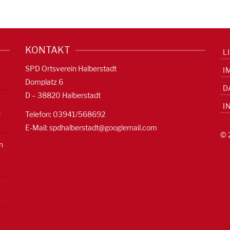
KONTAKT
L
SPD Ortsverein Halberstadt
I
Domplatz 6
D
D – 38820 Halberstadt
I
e
Telefon: 03941/568692
E-Mail:
spdhalberstadt@googlemail.com
© 
n