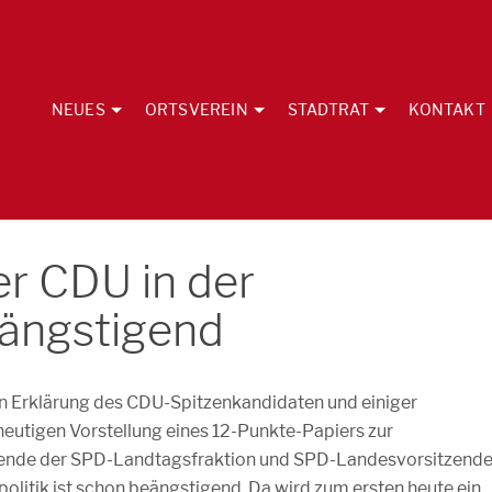
NEUES
ORTSVEREIN
STADTRAT
KONTAKT
der CDU in der
eängstigend
 Erklärung des CDU-Spitzenkandidaten und einiger
eutigen Vorstellung eines 12-Punkte-Papiers zur
tzende der SPD-Landtagsfraktion und SPD-Landesvorsitzende
spolitik ist schon beängstigend. Da wird zum ersten heute ein