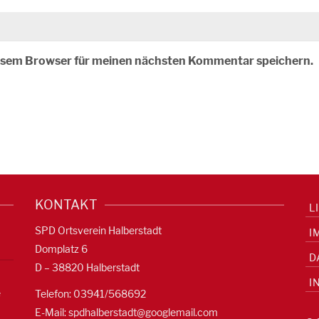
iesem Browser für meinen nächsten Kommentar speichern.
KONTAKT
L
SPD Ortsverein Halberstadt
I
Domplatz 6
D
D – 38820 Halberstadt
I
e
Telefon: 03941/568692
E-Mail:
spdhalberstadt@googlemail.com