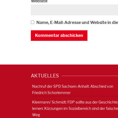
Website
Name, E-Mail-Adresse und Website in d
AKTUELLES
Nachruf der SPD Sachsen-Anhalt: Abschied von
Friedrich Schorlemmer
Kleemann/ Schmidt: FDP sollte aus der Geschichte
lernen: Kürzungen im Sozialbereich sind der falsch
Weg