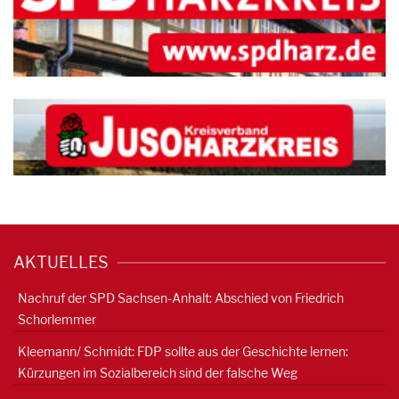
AKTUELLES
Nachruf der SPD Sachsen-Anhalt: Abschied von Friedrich
Schorlemmer
Kleemann/ Schmidt: FDP sollte aus der Geschichte lernen:
Kürzungen im Sozialbereich sind der falsche Weg