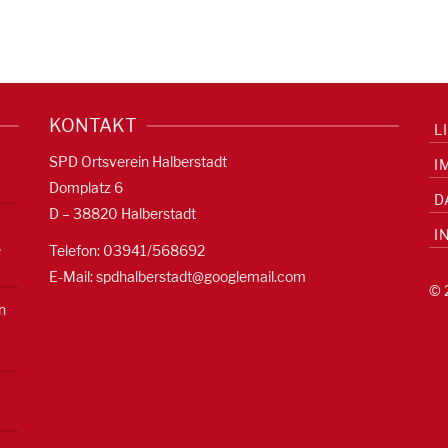
KONTAKT
L
SPD Ortsverein Halberstadt
I
Domplatz 6
D
D – 38820 Halberstadt
I
e
Telefon: 03941/568692
E-Mail:
spdhalberstadt@googlemail.com
© 
n