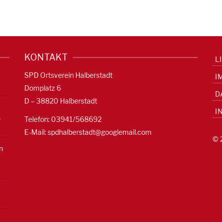
KONTAKT
L
SPD Ortsverein Halberstadt
I
Domplatz 6
D
D – 38820 Halberstadt
I
e
Telefon: 03941/568692
E-Mail:
spdhalberstadt@googlemail.com
© 
n