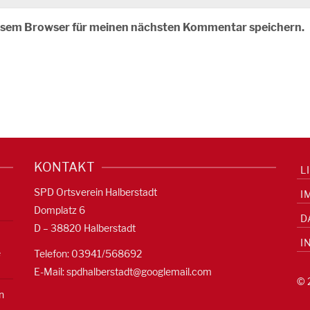
iesem Browser für meinen nächsten Kommentar speichern.
KONTAKT
L
SPD Ortsverein Halberstadt
I
Domplatz 6
D
D – 38820 Halberstadt
I
e
Telefon: 03941/568692
E-Mail:
spdhalberstadt@googlemail.com
© 
n