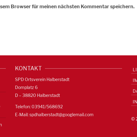
iesem Browser für meinen nächsten Kommentar speichern.
KONTAKT
L
SPD Ortsverein Halberstadt
I
Domplatz 6
D
D – 38820 Halberstadt
I
e
Telefon: 03941/568692
E-Mail:
spdhalberstadt@googlemail.com
© 
n