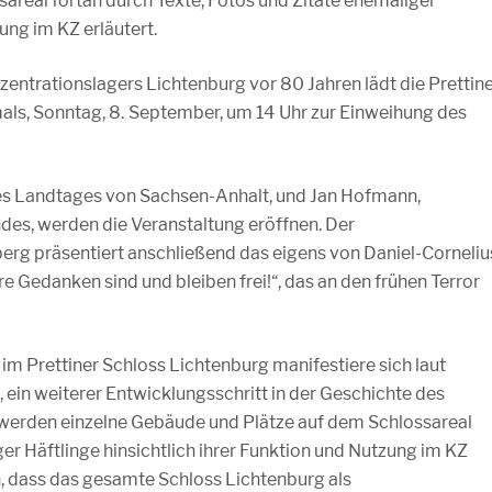
areal fortan durch Texte, Fotos und Zitate ehemaliger
ung im KZ erläutert.
zentrationslagers Lichtenburg vor 80 Jahren lädt die Prettin
s, Sonntag, 8. September, um 14 Uhr zur Einweihung des
des Landtages von Sachsen-Anhalt, und Jan Hofmann,
des, werden die Veranstaltung eröffnen. Der
rg präsentiert anschließend das eigens von Daniel-Corneliu
Gedanken sind und bleiben frei!“, das an den frühen Terror
m Prettiner Schloss Lichtenburg manifestiere sich laut
, ein weiterer Entwicklungsschritt in der Geschichte des
 werden einzelne Gebäude und Plätze auf dem Schlossareal
er Häftlinge hinsichtlich ihrer Funktion und Nutzung im KZ
en, dass das gesamte Schloss Lichtenburg als