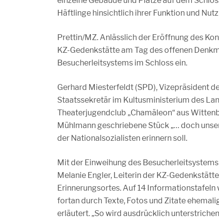
einzelne Gebäude und Plätze auf dem Schloss
Häftlinge hinsichtlich ihrer Funktion und Nutz
Prettin/MZ. Anlässlich der Eröffnung des Kon
KZ-Gedenkstätte am Tag des offenen Denkmal
Besucherleitsystems im Schloss ein.
Gerhard Miesterfeldt (SPD), Vizepräsident 
Staatssekretär im Kultusministerium des Lan
Theaterjugendclub „Chamäleon“ aus Wittenbe
Mühlmann geschriebene Stück „… doch unsere 
der Nationalsozialisten erinnern soll.
Mit der Einweihung des Besucherleitsystems i
Melanie Engler, Leiterin der KZ-Gedenkstätte
Erinnerungsortes. Auf 14 Informationstafeln
fortan durch Texte, Fotos und Zitate ehemalig
erläutert. „So wird ausdrücklich unterstrich