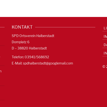
KONTAKT
L
SPD Ortsverein Halberstadt
I
Domplatz 6
D
D – 38820 Halberstadt
I
e
Telefon: 03941/568692
E-Mail:
spdhalberstadt@googlemail.com
© 
n