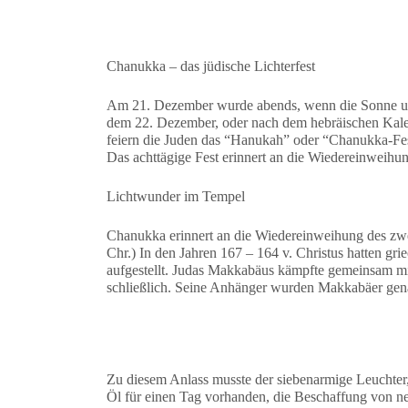
Chanukka – das jüdische Lichterfest
Am 21. Dezember wurde abends, wenn die Sonne unt
dem 22. Dezember, oder nach dem hebräischen Kalend
feiern die Juden das “Hanukah” oder “Chanukka-Fes
Das achttägige Fest erinnert an die Wiedereinweihu
Lichtwunder im Tempel
Chanukka erinnert an die Wiedereinweihung des zwei
Chr.) In den Jahren 167 – 164 v. Christus hatten gri
aufgestellt. Judas Makkabäus kämpfte gemeinsam mi
schließlich. Seine Anhänger wurden Makkabäer genan
Zu diesem Anlass musste der siebenarmige Leuchter,
Öl für einen Tag vorhanden, die Beschaffung von n