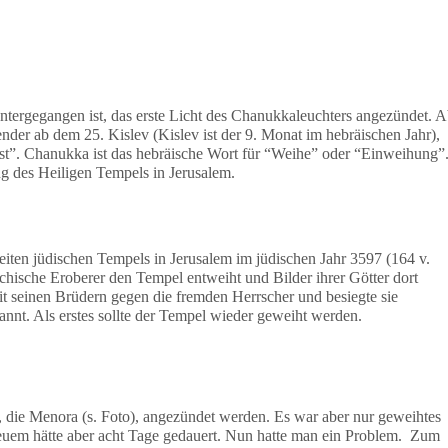
ergegangen ist, das erste Licht des Chanukkaleuchters angezündet. 
er ab dem 25. Kislev (Kislev ist der 9. Monat im hebräischen Jahr),
t”. Chanukka ist das hebräische Wort für “Weihe” oder “Einweihung”
ng des Heiligen Tempels in Jerusalem.
ten jüdischen Tempels in Jerusalem im jüdischen Jahr 3597 (164 v.
echische Eroberer den Tempel entweiht und Bilder ihrer Götter dort
t seinen Brüdern gegen die fremden Herrscher und besiegte sie
nt. Als erstes sollte der Tempel wieder geweiht werden.
 die Menora (s. Foto), angezündet werden. Es war aber nur geweihtes
euem hätte aber acht Tage gedauert. Nun hatte man ein Problem. Zum