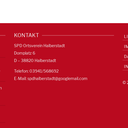
KONTAKT
L
SPD Ortsverein Halberstadt
I
Domplatz 6
D
D – 38820 Halberstadt
I
e
Telefon: 03941/568692
E-Mail:
spdhalberstadt@googlemail.com
© 
n