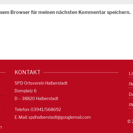
iesem Browser für meinen nächsten Kommentar speichern.
KONTAKT
L
SPD Ortsverein Halberstadt
I
Domplatz 6
D
D – 38820 Halberstadt
I
e
Telefon: 03941/568692
E-Mail:
spdhalberstadt@googlemail.com
© 
n