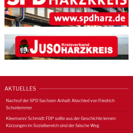
AKTUELLES
Nachruf der SPD Sachsen-Anhalt: Abschied von Friedrich
Schorlemmer
Kleemann/ Schmidt: FDP sollte aus der Geschichte lernen:
Kürzungen im Sozialbereich sind der falsche Weg