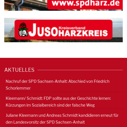
AKTUELLES
Nachruf der SPD Sachsen-Anhalt: Abschied von Friedrich
Schorlemmer
Kleemann/ Schmidt: FDP sollte aus der Geschichte lernen:
Kürzungen im Sozialbereich sind der falsche Weg
Juliane Kleemann und Andreas Schmidt kandidieren erneut für
den Landesvorsitz der SPD Sachsen-Anhalt