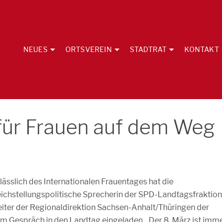
NEUES
ORTSVEREIN
STADTRAT
KONTAKT
für Frauen auf dem Weg
lässlich des Internationalen Frauentages hat die
eichstellungspolitische Sprecherin der SPD-Landtagsfraktion
iter der Regionaldirektion Sachsen-Anhalt/Thüringen der
em Gespräch in den Landtag eingeladen. „Der 8. März ist imm