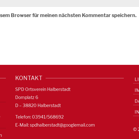
iesem Browser für meinen nächsten Kommentar speichern.
KONTAKT
L
SPD Ortsverein Halberstadt
I
Domplatz 6
D
D – 38820 Halberstadt
I
e
Telefon: 03941/568692
E-Mail:
spdhalberstadt@googlemail.com
© 
n