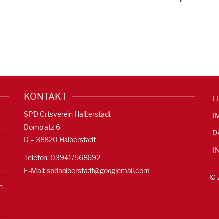
KONTAKT
L
SPD Ortsverein Halberstadt
I
Domplatz 6
D
D – 38820 Halberstadt
I
e
Telefon: 03941/568692
E-Mail:
spdhalberstadt@googlemail.com
© 
n