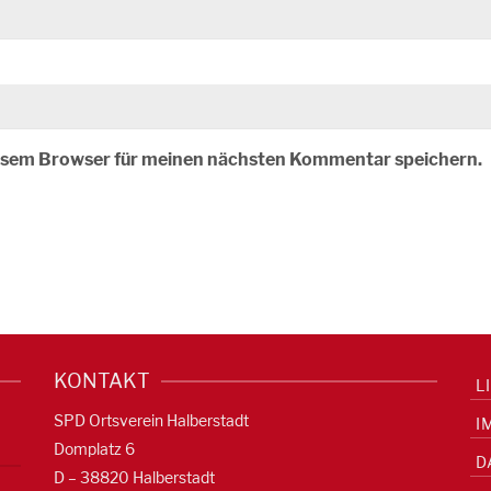
iesem Browser für meinen nächsten Kommentar speichern.
KONTAKT
L
SPD Ortsverein Halberstadt
I
Domplatz 6
D
D – 38820 Halberstadt